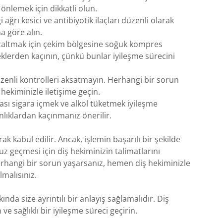
önlemek için dikkatli olun.
ağrı kesici ve antibiyotik ilaçları düzenli olarak
na göre alın.
azaltmak için çekim bölgesine soğuk kompres
ceklerden kaçının, çünkü bunlar iyileşme sürecini
zenli kontrolleri aksatmayın. Herhangi bir sorun
ekiminizle iletişime geçin.
sı sigara içmek ve alkol tüketmek iyileşme
anlıklardan kaçınmanız önerilir.
arak kabul edilir. Ancak, işlemin başarılı bir şekilde
 geçmesi için diş hekiminizin talimatlarını
herhangi bir sorun yaşarsanız, hemen diş hekiminizle
lmalısınız.
kında size ayrıntılı bir anlayış sağlamalıdır. Diş
 ve sağlıklı bir iyileşme süreci geçirin.