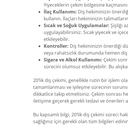
Yiyeceklerin çekim bölgesine kaçmasını 
İlaç Kullanımı:
Diş hekiminizin önerdiği 
kullanın. İlaçları hekiminizin talimatları
Sıcak ve Soğuk Uygulamalar:
Şişliği 
uygulayabilirsiniz. Sıcak yiyecek ve içe
etkileyebilir.
Kontroller:
Diş hekiminizin önerdiği dü
veya rahatsızlık durumunda hemen diş h
Sigara ve Alkol Kullanımı:
Çekim sonra
sürecini olumsuz etkileyebilir. Bu alışk
20’lik diş çekimi, genellikle rutin bir işlem ol
tamamlanması ve iyileşme sürecinin sorunsuz
dikkatlice takip etmelisiniz. Çekim sonrası 
iletişime geçerek gerekli tedavi ve önerileri a
Bu kapsamlı bilgi, 20’lik diş çekimi süreci hak
sağlığınız için gerekli olan tüm bilgileri edinin