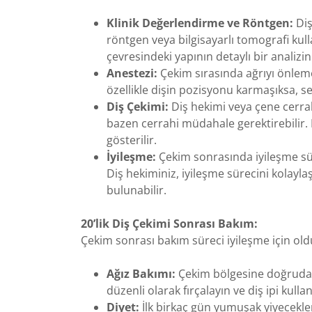
Klinik Değerlendirme ve Röntgen:
Diş
röntgen veya bilgisayarlı tomografi kull
çevresindeki yapının detaylı bir analizin
Anestezi:
Çekim sırasında ağrıyı önleme
özellikle dişin pozisyonu karmaşıksa, se
Diş Çekimi:
Diş hekimi veya çene cerrahı
bazen cerrahi müdahale gerektirebilir. D
gösterilir.
İyileşme:
Çekim sonrasında iyileşme süre
Diş hekiminiz, iyileşme sürecini kolaylaş
bulunabilir.
20’lik Diş Çekimi Sonrası Bakım:
Çekim sonrası bakım süreci iyileşme için old
Ağız Bakımı:
Çekim bölgesine doğrudan 
düzenli olarak fırçalayın ve diş ipi kull
Diyet:
İlk birkaç gün yumuşak yiyecekler